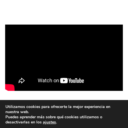
Utilizamos cookies para ofrecerte la mejor experiencia en
nuestra web.
Puedes aprender más sobre qué cookies utilizamos o
Funciona con
WordPress
/ Tema Academica para WordPress
desactivarlas en los
ajustes
.
de
WPZOOM